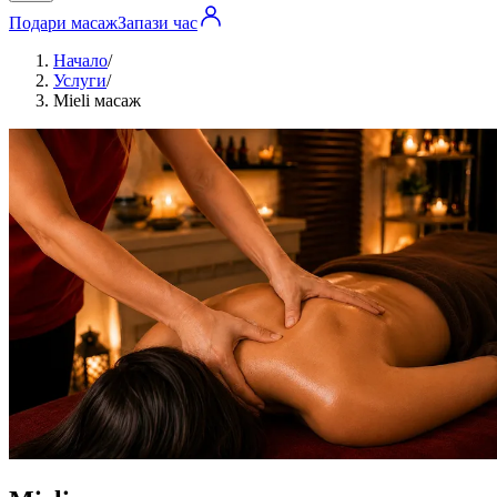
Подари масаж
Запази час
Начало
/
Услуги
/
Mieli масаж