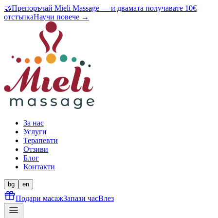
🤝
Препоръчай Mieli Massage — и двамата получавате 10€
отстъпка
Научи повече →
За нас
Услуги
Терапевти
Отзиви
Блог
Контакти
bg
en
Подари масаж
Запази час
Влез