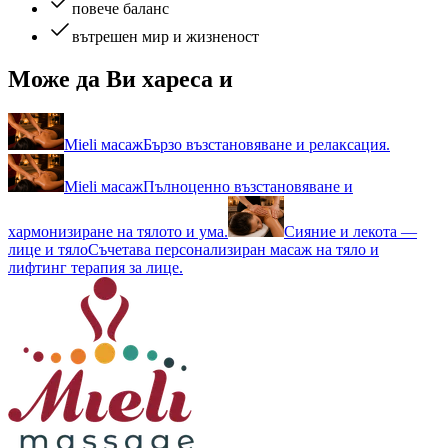
повече баланс
вътрешен мир и жизненост
Може да Ви хареса и
Mieli масаж
Бързо възстановяване и релаксация.
Mieli масаж
Пълноценно възстановяване и
хармонизиране на тялото и ума.
Сияние и лекота —
лице и тяло
Съчетава персонализиран масаж на тяло и
лифтинг терапия за лице.