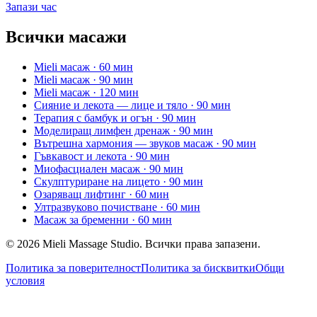
Запази час
Всички масажи
Mieli масаж
· 60 мин
Mieli масаж
· 90 мин
Mieli масаж
· 120 мин
Сияние и лекота — лице и тяло
· 90 мин
Терапия с бамбук и огън
· 90 мин
Моделиращ лимфен дренаж
· 90 мин
Вътрешна хармония — звуков масаж
· 90 мин
Гъвкавост и лекота
· 90 мин
Миофасциален масаж
· 90 мин
Скулптуриране на лицето
· 90 мин
Озаряващ лифтинг
· 60 мин
Ултразвуково почистване
· 60 мин
Масаж за бременни
· 60 мин
© 2026 Mieli Massage Studio. Всички права запазени.
Политика за поверителност
Политика за бисквитки
Общи
условия