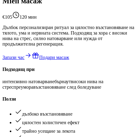
Mieli масаж
€105
120 мин
Дълбок персонализиран ритуал за цялостно възстановяване на
тялото, ума и нервната система. Подходящ за хора с високи
нива на стрес, силно натоварване или нужда от
продължителна регенерация.
Запази час
Подари масаж
Подходящ при
интензивно натоварване
бърнаут
високи нива на
стрес
преумора
възстановяване след боледуване
Ползи
дълбоко възстановяване
цялостен холистичен ефект
трайно усещане за лекота