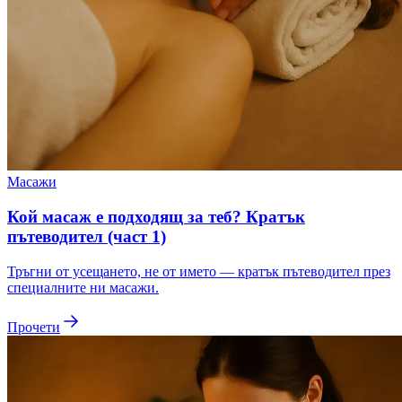
Масажи
Кой масаж е подходящ за теб? Кратък
пътеводител (част 1)
Тръгни от усещането, не от името — кратък пътеводител през
специалните ни масажи.
Прочети