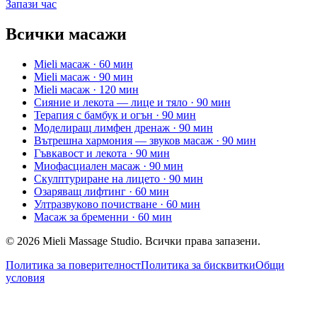
Запази час
Всички масажи
Mieli масаж
· 60 мин
Mieli масаж
· 90 мин
Mieli масаж
· 120 мин
Сияние и лекота — лице и тяло
· 90 мин
Терапия с бамбук и огън
· 90 мин
Моделиращ лимфен дренаж
· 90 мин
Вътрешна хармония — звуков масаж
· 90 мин
Гъвкавост и лекота
· 90 мин
Миофасциален масаж
· 90 мин
Скулптуриране на лицето
· 90 мин
Озаряващ лифтинг
· 60 мин
Ултразвуково почистване
· 60 мин
Масаж за бременни
· 60 мин
© 2026 Mieli Massage Studio. Всички права запазени.
Политика за поверителност
Политика за бисквитки
Общи
условия