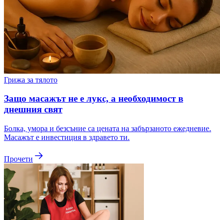
Грижа за тялото
Защо масажът не е лукс, а необходимост в
днешния свят
Болка, умора и безсъние са цената на забързаното ежедневие.
Масажът е инвестиция в здравето ти.
Прочети