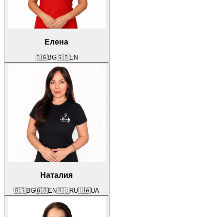
Елена
🇧🇬
BG
🇬🇧
EN
Наталия
🇧🇬
BG
🇬🇧
EN
🇷🇺
RU
🇺🇦
UA