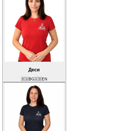
Деси
🇧🇬
BG
🇬🇧
EN