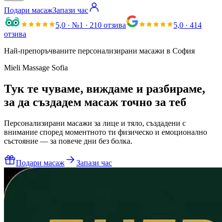
Подари масаж
Запази час
5,0
· №1 · 210 отзива
5,0
· 414
отзива
Най-препоръчваните персонализирани масажи в София
Mieli Massage Sofia
Тук те чуваме, виждаме и разбираме,
за да създадем масаж точно за теб
Персонализирани масажи за лице и тяло, създадени с
внимание според моментното ти физическо и емоционално
състояние — за повече дни без болка.
Подари масаж
Запази час