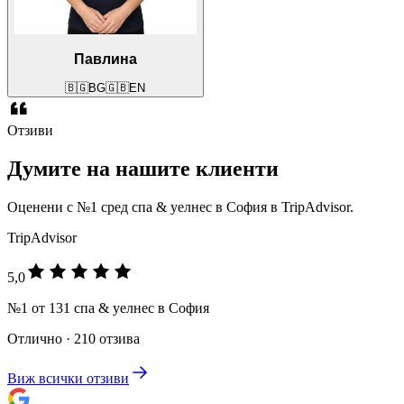
Павлина
🇧🇬
BG
🇬🇧
EN
Отзиви
Думите на нашите клиенти
Оценени с №1 сред спа & уелнес в София в TripAdvisor.
TripAdvisor
5,0
№1 от 131 спа & уелнес в София
Отлично · 210 отзива
Виж всички отзиви