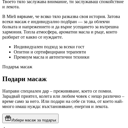
Твоето тяло заслужава внимание, ти заслужаваш спокойствие
и лекота.
В Mieli вярваме, че всяко тяло разказва своя история. Затова
всеки масаж е индивидуално подбран — за да облекчи
болката и напрежението и да върне усещането за вътрешна
хармония. Топла атмосфера, ароматни масла и ръце, които
разбират от какво се нуждаете.
Индивидуален подход за всеки гост
Опитни и сертифицирани терапевти
Премиум масла и автентични техники
Подарък масаж
Подари
масаж
Направи специален дар – преживяване, което се помни.
Зарадвай приятел, колега или любим човек с нещо различно –
време само за него. Или подари на себе си това, от което най-
много имаш нужда: възстановяване, енергия и лекота.
Избери масаж за подарък