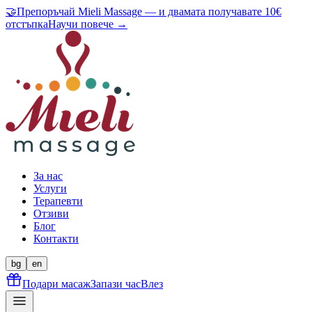
🤝
Препоръчай Mieli Massage — и двамата получавате 10€
отстъпка
Научи повече →
За нас
Услуги
Терапевти
Отзиви
Блог
Контакти
bg
en
Подари масаж
Запази час
Влез