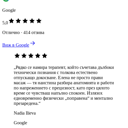
Google
5,0
Отлично · 414 отзива
Виж в Google
„Рядко се намира терапевт, който съчетава дълбоки
технически познания с толкова естествено
отпускащо докосване. Елена не просто прави
масаж — тя наистина разбира анатомията и работи
по напрежението с прецизност, като през цялото
време се чувстваш напълно спокоен. Излязох
едновременно физически „поправена“ и ментално
презаредена.“
Nadia Ilieva
Google